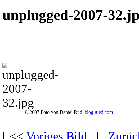
unplugged-2007-32.j
© 2007 Foto von Daniel Rüd,
blog.rued.com
[ <<
Voriges Bild
|
Zurüc