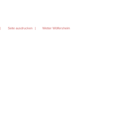
|
Seite ausdrucken
|
Wetter Wölfersheim