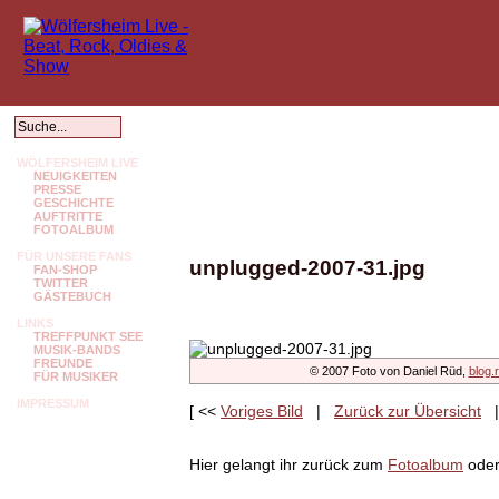
WÖLFERSHEIM LIVE
NEUIGKEITEN
PRESSE
GESCHICHTE
AUFTRITTE
FOTOALBUM
FÜR UNSERE FANS
unplugged-2007-31.jpg
FAN-SHOP
TWITTER
GÄSTEBUCH
LINKS
TREFFPUNKT SEE
MUSIK-BANDS
FREUNDE
© 2007 Foto von Daniel Rüd,
blog.
FÜR MUSIKER
IMPRESSUM
[ <<
Voriges Bild
|
Zurück zur Übersicht
Hier gelangt ihr zurück zum
Fotoalbum
oder