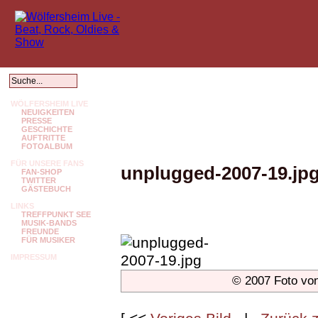
WÖLFERSHEIM LIVE
NEUIGKEITEN
PRESSE
GESCHICHTE
AUFTRITTE
FOTOALBUM
FÜR UNSERE FANS
unplugged-2007-19.jp
FAN-SHOP
TWITTER
GÄSTEBUCH
LINKS
TREFFPUNKT SEE
MUSIK-BANDS
FREUNDE
FÜR MUSIKER
IMPRESSUM
© 2007 Foto vo