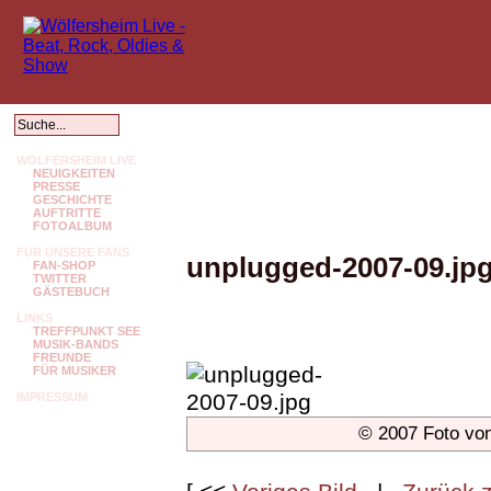
WÖLFERSHEIM LIVE
NEUIGKEITEN
PRESSE
GESCHICHTE
AUFTRITTE
FOTOALBUM
FÜR UNSERE FANS
unplugged-2007-09.jp
FAN-SHOP
TWITTER
GÄSTEBUCH
LINKS
TREFFPUNKT SEE
MUSIK-BANDS
FREUNDE
FÜR MUSIKER
IMPRESSUM
© 2007 Foto vo