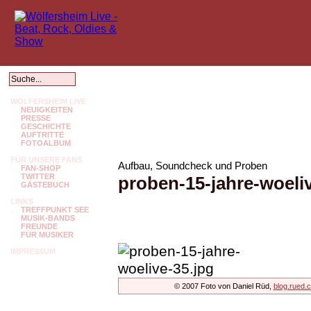
WÖLFERSHEIM LIVE
NEUIGKEITEN
PRESSE
GESCHICHTE
AUFTRITTE
FOTOALBUM
FÜR UNSERE FANS
Aufbau, Soundcheck und Proben
FAN-SHOP
TWITTER
proben-15-jahre-woeliv
GÄSTEBUCH
LINKS
TREFFPUNKT SEE
MUSIK-BANDS
FREUNDE
FÜR MUSIKER
IMPRESSUM
© 2007 Foto von Daniel Rüd,
blog.rued.